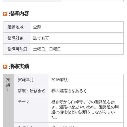
指導内容
活動地域
全県
指導対象
誰でも可
指導可能日
土曜日、日曜日
指導実績
実
実施年月
2016年5月
績
1
講演・研修会名
春の遍路道をあるく
テーマ
根香寺から白峰寺までの遍路道を歩
き、遍路の歴史やいわれ、遍路道の周
辺の植物などの説明をしながら歩い
た。