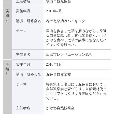
主催者名
坂出市観光協会
実
実施年月
2015年2月
績
2
講演・研修会名
春の七草摘みハイキング
テーマ
里山を歩き，七草を摘みながら，身近
な自然に親しみ，古代米を使った七草
かゆを食べ，七草の故事にちなんだハ
イキングを行った。
主催者名
坂出市レクリエーション協会
実
実施年月
2016年1月
績
3
講演・研修会名
五色台自然楽校
テーマ
毎月第１日曜日に，五色台において，
自然観察会と森づくり，自然素材使っ
たクラフトづくり，食体験などを行っ
ている。
主催者名
かがわ自然観察会