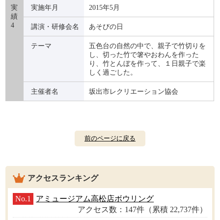
実
実施年月
2015年5月
績
4
講演・研修会名
あそびの日
テーマ
五色台の自然の中で、親子で竹切りを
し、切った竹で箸やおわんを作った
り、竹とんぼを作って、１日親子で楽
しく過ごした。
主催者名
坂出市レクリエーション協会
前のページに戻る
アクセスランキング
No.1
アミュージアム高松店ボウリング
アクセス数：147件（累積 22,737件）